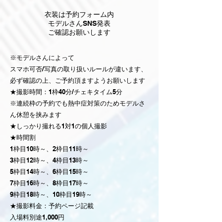
​衣装は予約フォーム内
モデルさんSNS発表
ご確認お願いします
※モデルさんによって
スマホ可否/写真の取り扱いルールが違います、
必ず確認の上、ご予約頂ますようお願いします
★撮影時間：1枠40分/チェキタイム5分
※連続枠の予約でも熱中症対策のためモデルさ
ん休憩を挟みます
★しっかり撮れる1対1の個人撮影​
★時間割
1枠目10時～、2枠目11時～
3枠目12時～、4枠目13時～
5枠目14時～、6枠目15時～
7枠目16時～、8枠目17時～
9枠目18時～、10枠目19時～
​★撮影料金：予約ページ記載
入場料別途1,000円