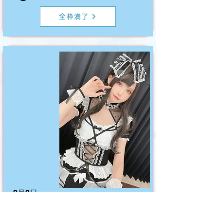
全枠満了
9月2日
佐倉えび