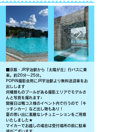
■京阪・JR宇治駅から「太陽が丘」行バスに乗
車。約20分〜25分。
POPIN撮影会用にJR宇治駅より無料送迎車をお
出しします
何種類ものプールがある撮影エリアでモデルさ
んと写真を撮れます♪
開催日は鴨コス様のイベント内で行うので「キ
ッチンカー」など出し物もあり！
​夏の思い出に素敵なシチュエーションをご用意
いたしました★
​
​マイカーでお越しの場合は受付場所の前に駐車
場がございます