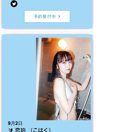
予約受付中
​9月2日
🔰 恋珀 （こはく）