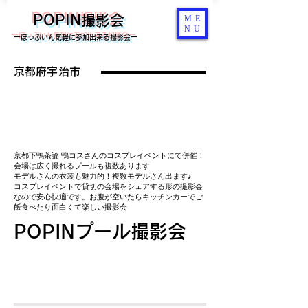
POPIN撮影会
ME
NU
ーぽっぷいん気軽に参加出来る撮影会ー
京都府宇治市
京都下鴨茶論 鴨コスさんのコスプレイベントにて併催！
​会場は広く撮れるプールも複数あります
モデルさんの衣装も魅力的！複数モデルさん出ます♪
​コスプレイベントで貸切の会場をシェアする形の撮影会
なので安心快適です。お腹が空いたらキッチンカー
​でご
飯食べたり面白くて楽しい撮影会
POPINプール撮影会