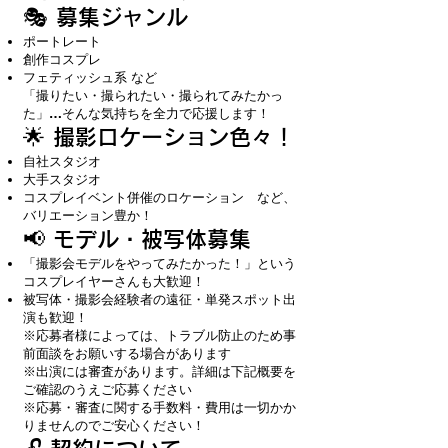
🎭 募集ジャンル
ポートレート
創作コスプレ
フェティッシュ系 など
「撮りたい・撮られたい・撮られてみたかっ
た」…そんな気持ちを全力で応援します！
🌟 撮影ロケーション色々！
自社スタジオ
大手スタジオ
コスプレイベント併催のロケーション など、
バリエーション豊か！
📢 モデル・被写体募集
「撮影会モデルをやってみたかった！」という
コスプレイヤーさんも大歓迎！
被写体・撮影会経験者の遠征・単発スポット出
演も歓迎！
※応募者様によっては、トラブル防止のため事
前面談をお願いする場合があります
※出演には審査があります。詳細は下記概要を
ご確認のうえご応募ください
※応募・審査に関する手数料・費用は一切かか
りませんのでご安心ください！